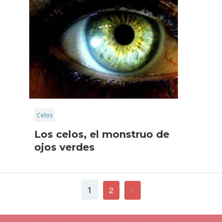
Celos
Los celos, el monstruo de
ojos verdes
1
2
»