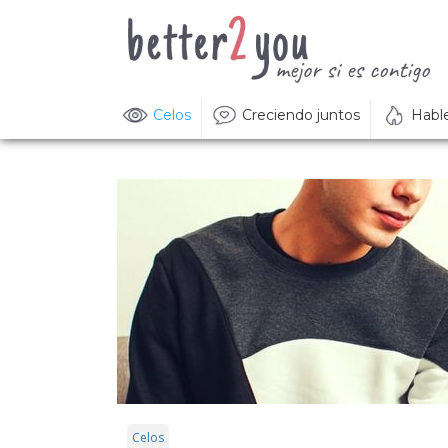
Celos
Creciendo juntos
Habl
Celos