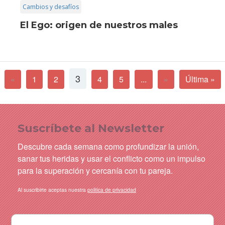
Cambios y desafíos
El Ego: origen de nuestros males
3
«
1
2
4
5
...
»
Última »
Suscríbete al Newsletter
Descubre cada semana como profundizar la unión,
sanar tus heridas y usar el conflicto como un impulso
para la superación y cercanía con tu pareja.
Al suscribirte aceptas nuestra
politica de privacidad